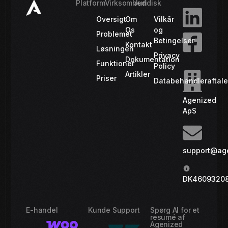
Platform
Virksomhed
Juridisk
Oversigt
Om
Vilkår
Os
og
Problemet
Betingelser
Kontakt
Løsningen
Privacy
Dokumentation
Funktioner
Policy
Artikler
Priser
Databehandleraftal
Agenized
ApS
support@ag
DK4609320
E-handel
Kunde Support
Spørg AI for et
resumé af
Agenized